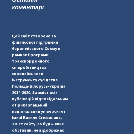
коментарі
#PipIvanToday
#PipIvanWeather
Цей сайт створено за
...

фінансової підтримки
Європейського Союзу в
pimrec_project
рамках Програми
транскордонного
співробітництва
європейського
інструменту сусідства
Польща-Білорусь-Україна
2014-2020. За зміст всіх
публікацій відповідальним
є Прикарпацький
національний університет
імені Василя Стефаника.
Зміст сайту, за будь-яких
обставин, не відображає