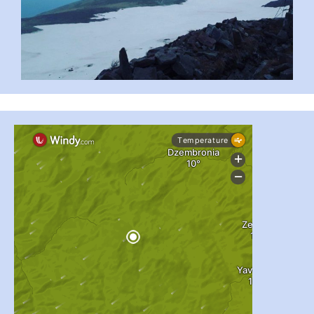
#PipIvanToday
#PipIvanWeather
...

pimrec_project