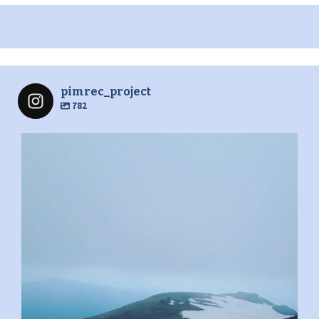
pimrec_project
782
pimrec_project