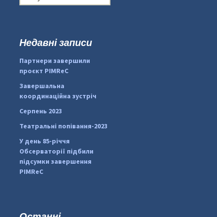
о
ш
у
к
Недавні записи
:
#PipIvanToday
#PipIvanWeather
Партнери завершили
...

проєкт PIMReC
pimrec_project
Завершальна
координаційна зустріч
Серпень 2023
Театральні попівання-2023
У день 85-річчя
Обсерваторії підбили
підсумки завершення
PIMReC
Останні