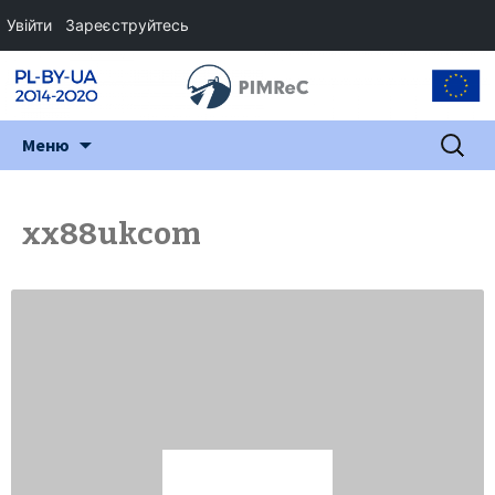
Увійти
Зареєструйтесь
Перейти
Пошук:
Меню
до
змісту
xx88ukcom