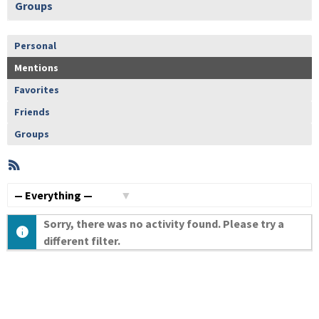
Groups
Personal
Mentions
Favorites
Friends
Groups
RSS
Member
Activities
Show:
Sorry, there was no activity found. Please try a
different filter.