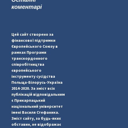
коментарі
#PipIvanToday
#PipIvanWeather
Цей сайт створено за
...

фінансової підтримки
Європейського Союзу в
pimrec_project
рамках Програми
транскордонного
співробітництва
європейського
інструменту сусідства
Польща-Білорусь-Україна
2014-2020. За зміст всіх
публікацій відповідальним
є Прикарпацький
національний університет
імені Василя Стефаника.
Зміст сайту, за будь-яких
обставин, не відображає