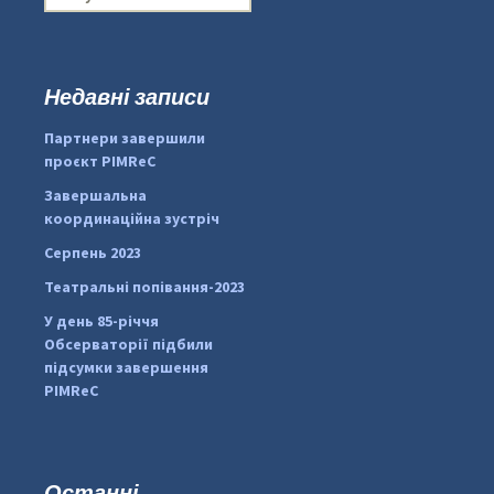
о
ш
у
к
Недавні записи
:
#PipIvanToday
#PipIvanWeather
Партнери завершили
...

проєкт PIMReC
pimrec_project
Завершальна
координаційна зустріч
Серпень 2023
Театральні попівання-2023
У день 85-річчя
Обсерваторії підбили
підсумки завершення
PIMReC
Останні