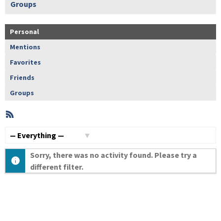
Groups
Personal
Mentions
Favorites
Friends
Groups
RSS
Member
Activities
Show:
Sorry, there was no activity found. Please try a
different filter.