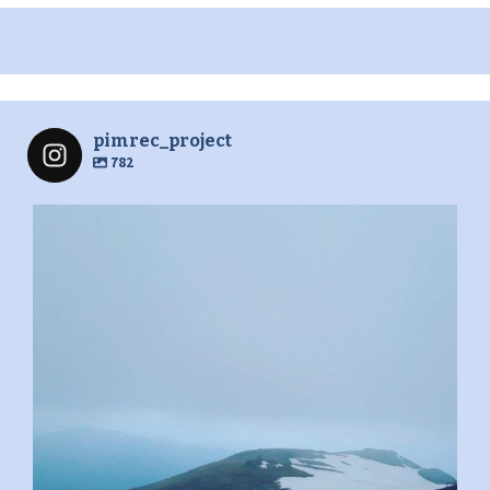
pimrec_project
782
pimrec_project