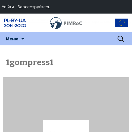
Увійти
Зареєструйтесь
Перейти
Пошук:
Меню
до
змісту
1gompress1