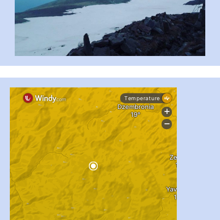
#PipIvanToday
#PipIvanWeather
...

pimrec_project