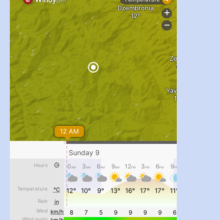
#PipIvanToday
#PipIvanWeather
...

pimrec_project