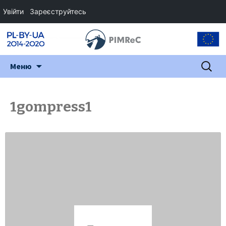
Увійти
Зареєструйтесь
Перейти
Пошук:
Меню
до
змісту
1gompress1