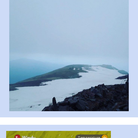
pimrec_project
#PipIvanToday
#PipIvanWeather
...

pimrec_project