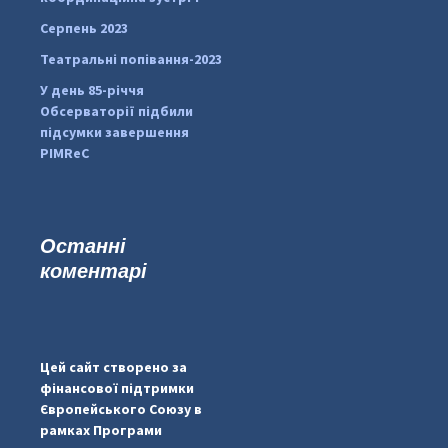
Серпень 2023
Театральні попівання-2023
У день 85-річчя
Обсерваторії підбили
підсумки завершення
PIMReC
Останні
коментарі
#PipIvanToday
#PipIvanWeather
Цей сайт створено за
...

фінансової підтримки
Європейського Союзу в
pimrec_project
рамках Програми