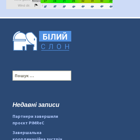
П
о
ш
у
к
Недавні записи
:
#PipIvanToday
#PipIvanWeather
Партнери завершили
...

проєкт PIMReC
pimrec_project
Завершальна
координаційна зустріч