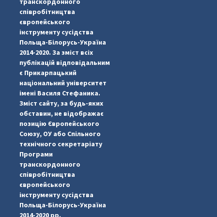
транскордонного
співробітництва
європейського
інструменту сусідства
Польща-Білорусь-Україна
2014-2020. За зміст всіх
публікацій відповідальним
є Прикарпацький
національний університет
імені Василя Стефаника.
Зміст сайту, за будь-яких
обставин, не відображає
позицію Європейського
Союзу, ОУ або Спільного
технічного секретаріату
Програми
транскордонного
#PipIvanToday
#PipIvanWeather
...

співробітництва
європейського
pimrec_project
інструменту сусідства
Польща-Білорусь-Україна
2014-2020 рр.