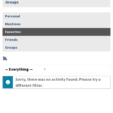
Groups
Personal
Mentions
Favorites
Friends
Groups
RSS
Member
Activities
Show:
Sorry, there was no activity found. Please try a
different filter.