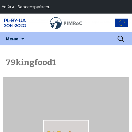
Увійти
Зареєструйтесь
Перейти
Пошук:
Меню
до
змісту
79kingfood1