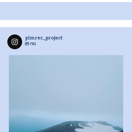
pimrec_project
782
pimrec_project