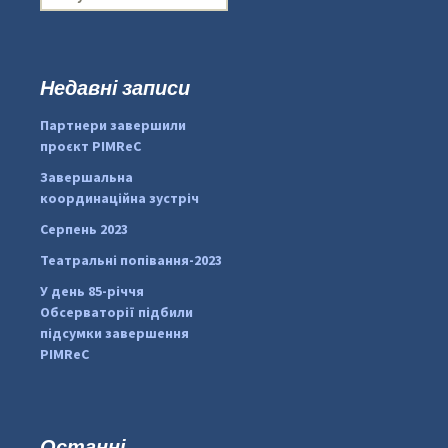
о
ш
у
к
Недавні записи
:
#PipIvanToday
#PipIvanWeather
Партнери завершили
...

проєкт PIMReC
pimrec_project
Завершальна
координаційна зустріч
Серпень 2023
Театральні попівання-2023
У день 85-річчя
Обсерваторії підбили
підсумки завершення
PIMReC
Останні