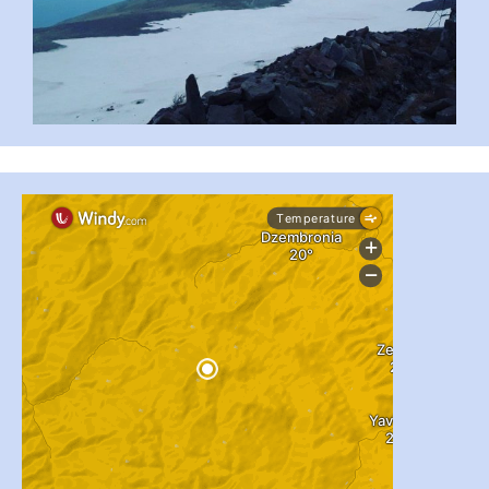
#PipIvanToday
#PipIvanWeather
...

pimrec_project