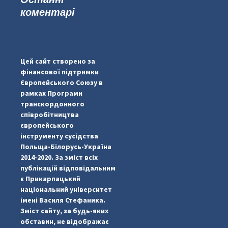
коментарі
#PipIvanToday
#PipIvanWeather
Цей сайт створено за
...

фінансової підтримки
Європейського Союзу в
pimrec_project
рамках Програми
транскордонного
співробітництва
європейського
інструменту сусідства
Польща-Білорусь-Україна
2014-2020. За зміст всіх
публікацій відповідальним
є Прикарпацький
національний університет
імені Василя Стефаника.
Зміст сайту, за будь-яких
обставин, не відображає