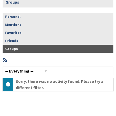
Groups
Personal
Mentions
Favorites
Friends
Groups
RSS
Member
Activities
Show:
Sorry, there was no activity found. Please try a
different filter.