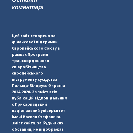
коментарі
...
#PipIvanToday
pimrec_project
Цей сайт створено за
фінансової підтримки
Європейського Союзу в
рамках Програми
транскордонного
співробітництва
європейського
інструменту сусідства
Польща-Білорусь-Україна
2014-2020. За зміст всіх
публікацій відповідальним
є Прикарпацький
національний університет
імені Василя Стефаника.
Зміст сайту, за будь-яких
обставин, не відображає