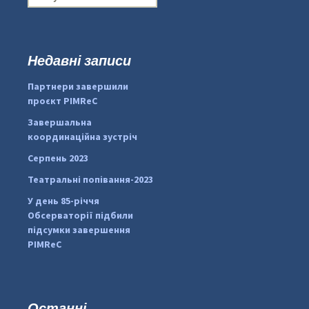
о
ш
у
к
Недавні записи
...
#PipIvanToday
:
Партнери завершили
pimrec_project
проєкт PIMReC
Завершальна
координаційна зустріч
Серпень 2023
Театральні попівання-2023
У день 85-річчя
Обсерваторії підбили
підсумки завершення
PIMReC
Останні