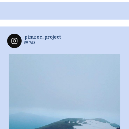
pimrec_project
782
pimrec_project