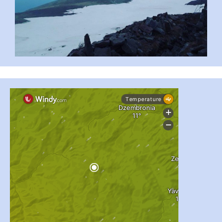
...
#PipIvanToday
pimrec_project