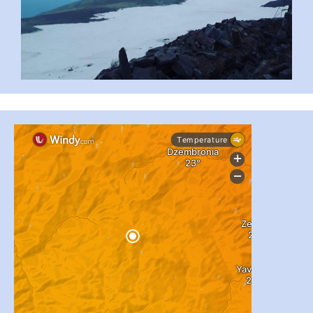
...
#PipIvanToday
pimrec_project