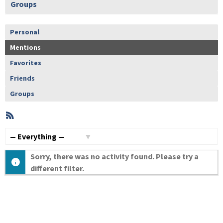
Groups
Personal
Mentions
Favorites
Friends
Groups
RSS
Member
Activities
Show:
Sorry, there was no activity found. Please try a
different filter.