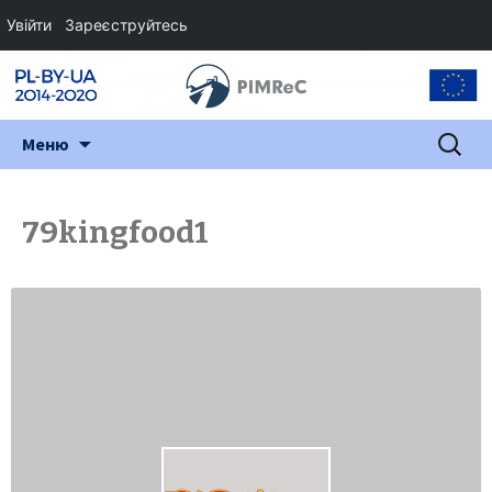
Увійти
Зареєструйтесь
Перейти
Пошук:
Меню
до
змісту
79kingfood1