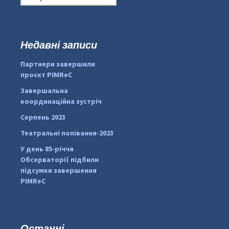
о
ш
у
к
Недавні записи
...
#PipIvanToday
:
Партнери завершили
pimrec_project
проєкт PIMReC
Завершальна
координаційна зустріч
Серпень 2023
Театральні попівання-2023
У день 85-річчя
Обсерваторії підбили
підсумки завершення
PIMReC
Останні