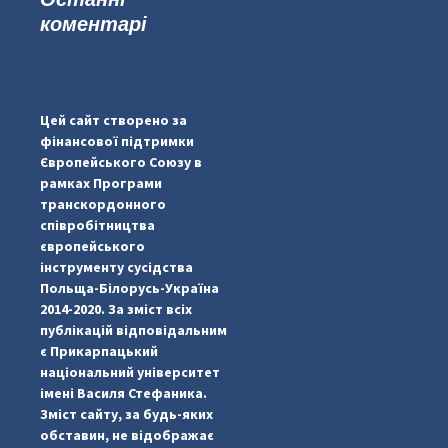
коментарі
...
#PipIvanToday
pimrec_project
Цей сайт створено за
фінансової підтримки
Європейського Союзу в
рамках Програми
транскордонного
співробітництва
європейського
інструменту сусідства
Польща-Білорусь-Україна
2014-2020. За зміст всіх
публікацій відповідальним
є Прикарпацький
національний університет
імені Василя Стефаника.
Зміст сайту, за будь-яких
обставин, не відображає