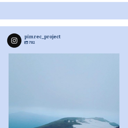
pimrec_project
782
pimrec_project