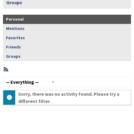
Groups
Personal
Mentions
Favorites
Friends
Groups
RSS
Member
Activities
Show:
Sorry, there was no activity found. Please try a
different filter.