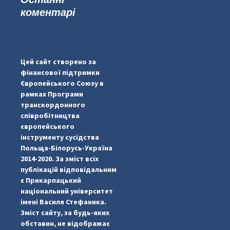
коментарі
...
#PipIvanToday
pimrec_project
Цей сайт створено за
фінансової підтримки
Європейського Союзу в
рамках Програми
транскордонного
співробітництва
європейського
інструменту сусідства
Польща-Білорусь-Україна
2014-2020. За зміст всіх
публікацій відповідальним
є Прикарпацький
національний університет
імені Василя Стефаника.
Зміст сайту, за будь-яких
обставин, не відображає