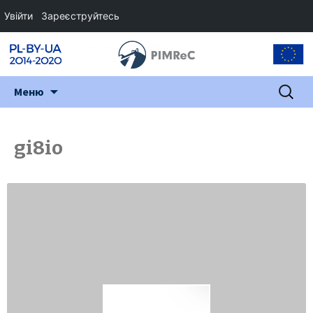
Увійти
Зареєструйтесь
Перейти
Пошук:
Меню
до
змісту
gi8io