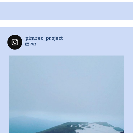
pimrec_project
782
pimrec_project