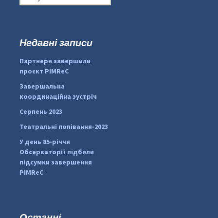
о
ш
у
к
Недавні записи
...
#PipIvanToday
:
Партнери завершили
pimrec_project
проєкт PIMReC
Завершальна
координаційна зустріч
Серпень 2023
Театральні попівання-2023
У день 85-річчя
Обсерваторії підбили
підсумки завершення
PIMReC
Останні