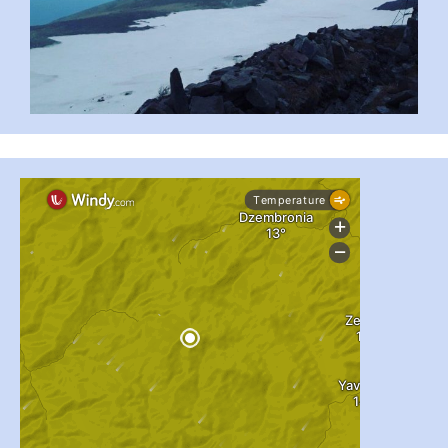
...
#PipIvanToday
pimrec_project