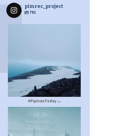
pimrec_project
782
pimrec_project
...
#PipIvanToday
pimrec_project