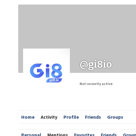
Заходи
Корисні матеріали
ЗМІ про PIMReC
@gi8io
Not recently active
Home
Activity
Profile
Friends
Groups
Personal
Mentions
Favorites
Friends
Grou