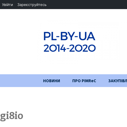
Увійти
Зареєструйтесь
Перейти
НОВИНИ
ПРО PIMReC
ЗАКУПІВЛ
до
змісту
Мета проєкту
Партнери
gi8io
Хід проекту