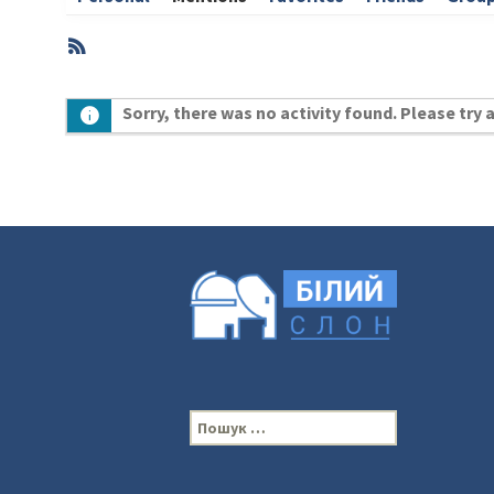
RSS
Member
Sorry, there was no activity found. Please try a 
Activities
П
о
ш
у