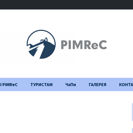
І PIMReC
ТУРИСТАМ
ЧаПи
ГАЛЕРЕЯ
КОНТ
Правила відвідування
Щоденник
будівництва
Важлива інформація