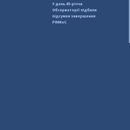
У день 85-річчя
Обсерваторії підбили
підсумки завершення
PIMReC