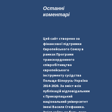
к
Останні
:
коментарі
Цей сайт створено за
фінансової підтримки
Європейського Союзу в
рамках Програми
транскордонного
співробітництва
європейського
інструменту сусідства
Польща-Білорусь-Україна
2014-2020. За зміст всіх
публікацій відповідальним
є Прикарпацький
національний університет
імені Василя Стефаника.