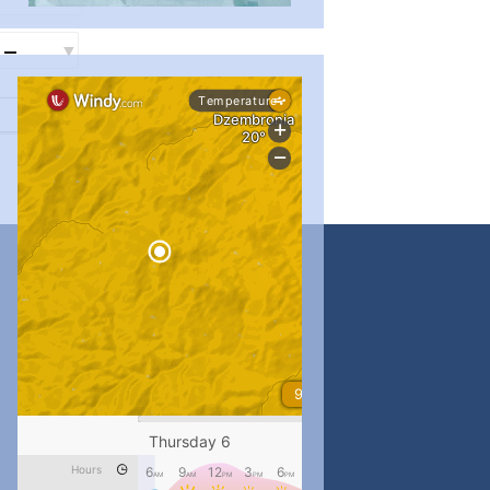
...
#PipIvanToday
pimrec_project
...
#PipIvanToday