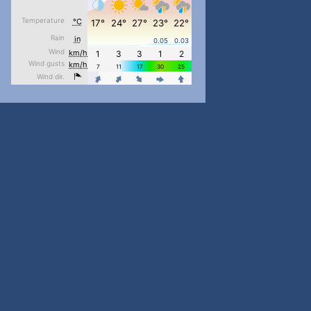
pimrec_project
...
#PipIvanToday
pimrec_project