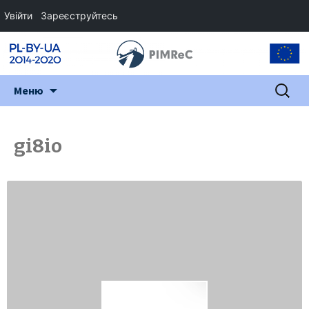
Увійти
Зареєструйтесь
Перейти
Пошук:
Меню
до
змісту
gi8io