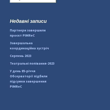
о
ш
у
к
Недавні записи
...
#PipIvanToday
:
Партнери завершили
pimrec_project
проєкт PIMReC
Завершальна
координаційна зустріч
Серпень 2023
Театральні попівання-2023
У день 85-річчя
Обсерваторії підбили
підсумки завершення
PIMReC