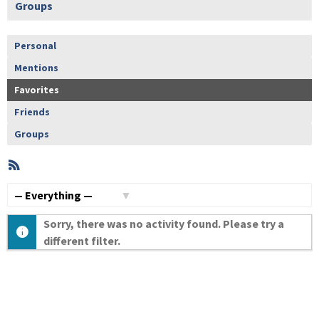
Groups
Personal
Mentions
Favorites
Friends
Groups
RSS
Member
Activities
Show:
Sorry, there was no activity found. Please try a
different filter.