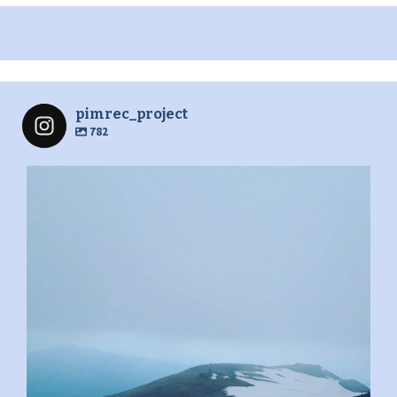
pimrec_project
782
pimrec_project