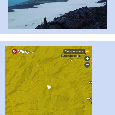
...
#PipIvanToday
pimrec_project