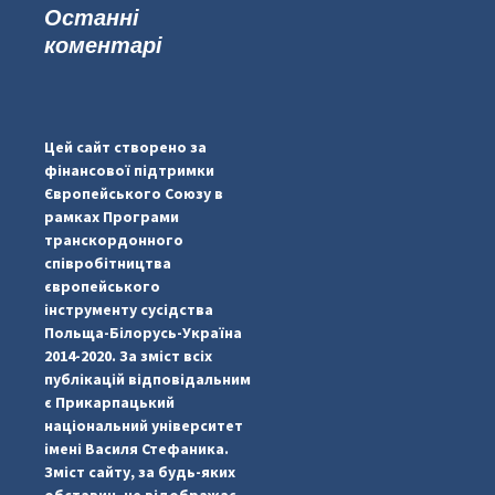
Останні
коментарі
...
#PipIvanToday
pimrec_project
Цей сайт створено за
фінансової підтримки
Європейського Союзу в
рамках Програми
транскордонного
співробітництва
європейського
інструменту сусідства
Польща-Білорусь-Україна
2014-2020. За зміст всіх
публікацій відповідальним
є Прикарпацький
національний університет
імені Василя Стефаника.
Зміст сайту, за будь-яких
обставин, не відображає