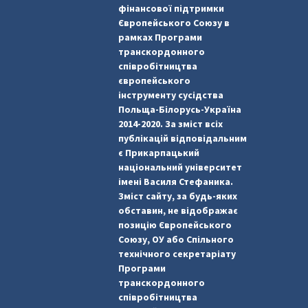
фінансової підтримки
Європейського Союзу в
рамках Програми
транскордонного
співробітництва
європейського
інструменту сусідства
Польща-Білорусь-Україна
2014-2020. За зміст всіх
публікацій відповідальним
є Прикарпацький
національний університет
імені Василя Стефаника.
Зміст сайту, за будь-яких
обставин, не відображає
позицію Європейського
Союзу, ОУ або Спільного
технічного секретаріату
Програми
транскордонного
співробітництва