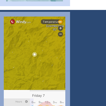
...
#PipIvanToday
pimrec_project
...
#PipIvanToday