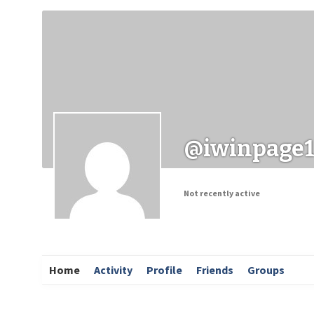
Заходи
Корисні матеріали
ЗМІ про PIMReC
@iwinpage
Not recently active
Home
Activity
Profile
Friends
Groups