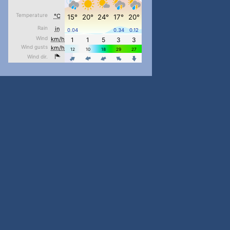
pimrec_project
...
#PipIvanToday
pimrec_project