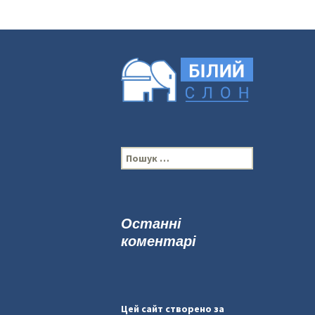
П
о
ш
у
к
Останні
:
коментарі
Цей сайт створено за