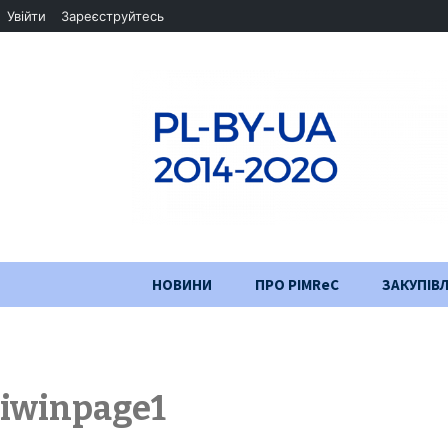
Увійти
Зареєструйтесь
Перейти
НОВИНИ
ПРО PIMReC
ЗАКУПІВЛ
до
змісту
Мета проєкту
Партнери
iwinpage1
Хід проекту