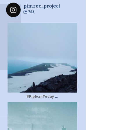
pimrec_project
782
pimrec_project
...
#PipIvanToday
pimrec_project