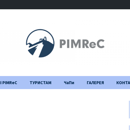
І PIMReC
ТУРИСТАМ
ЧаПи
ГАЛЕРЕЯ
КОНТ
Правила відвідування
Щоденник
будівництва
Важлива інформація