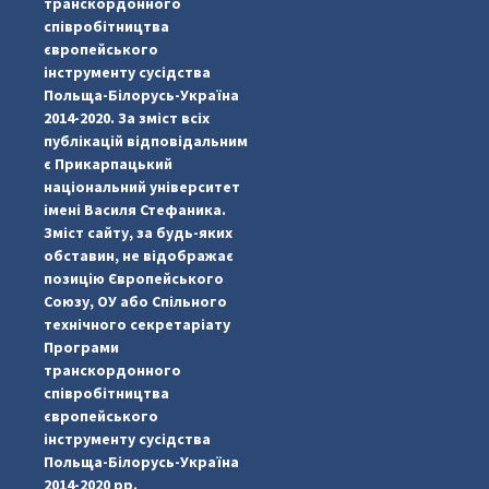
транскордонного
співробітництва
європейського
інструменту сусідства
Польща-Білорусь-Україна
2014-2020. За зміст всіх
публікацій відповідальним
є Прикарпацький
національний університет
імені Василя Стефаника.
Зміст сайту, за будь-яких
обставин, не відображає
позицію Європейського
Союзу, ОУ або Спільного
...
#PipIvanToday
технічного секретаріату
Програми
pimrec_project
транскордонного
співробітництва
європейського
інструменту сусідства
Польща-Білорусь-Україна
2014-2020 рр.