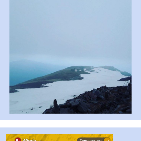
pimrec_project
...
#PipIvanToday
pimrec_project