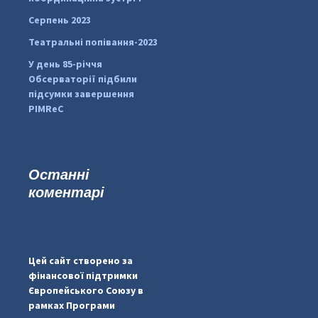
Серпень 2023
Театральні попівання-2023
У день 85-річчя
Обсерваторії підбили
підсумки завершення
PIMReC
Останні
коментарі
...
#PipIvanToday
pimrec_project
Цей сайт створено за
фінансової підтримки
Європейського Союзу в
рамках Програми