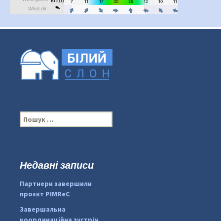
П
о
ш
у
к
Недавні записи
...
#PipIvanToday
:
Партнери завершили
pimrec_project
проєкт PIMReC
Завершальна
координаційна зустріч