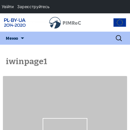
Увійти
Зареєструйтесь
Перейти
Пошук:
Меню
до
змісту
iwinpage1