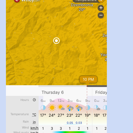
...
#PipIvanToday
pimrec_project