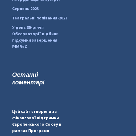
Серпень 2023
Театральні попівання-2023
У день 85-річчя
Обсерваторії підбили
підсумки завершення
PIMReC
Останні
коментарі
#PipIvanToday
#PipIvanWeather
Цей сайт створено за
...

фінансової підтримки
Європейського Союзу в
pimrec_project
рамках Програми