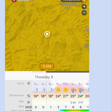
#PipIvanToday
#PipIvanWeather
...

pimrec_project