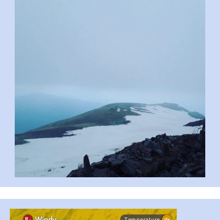
pimrec_project
#PipIvanToday
#PipIvanWeather
...

pimrec_project