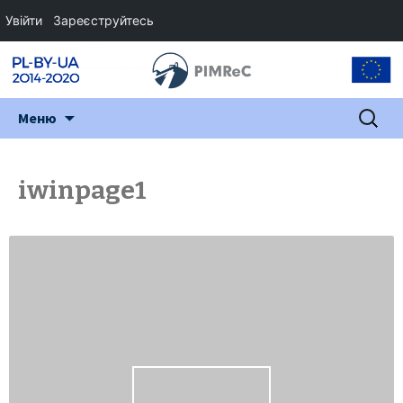
Увійти
Зареєструйтесь
Перейти
Пошук:
Меню
до
змісту
iwinpage1