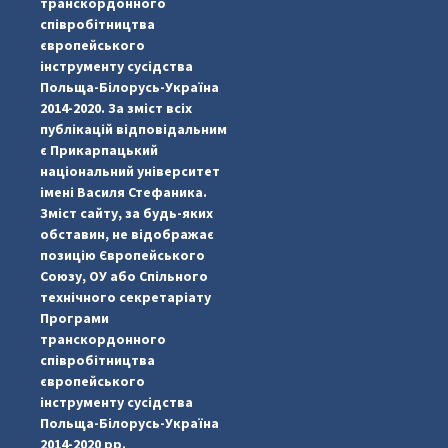
транскордонного
співробітництва
європейського
інструменту сусідства
Польща-Білорусь-Україна
2014-2020. За зміст всіх
публікацій відповідальним
є Прикарпацький
національний університет
імені Василя Стефаника.
Зміст сайту, за будь-яких
обставин, не відображає
позицію Європейського
Союзу, ОУ або Спільного
технічного секретаріату
Програми
транскордонного
#PipIvanToday
#PipIvanWeather
...

співробітництва
європейського
pimrec_project
інструменту сусідства
Польща-Білорусь-Україна
2014-2020 рр.