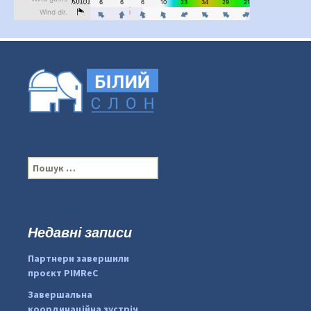
П
о
ш
у
к
Недавні записи
:
#PipIvanToday
#PipIvanWeather
Партнери завершили
...

проєкт PIMReC
pimrec_project
Завершальна
координаційна зустріч