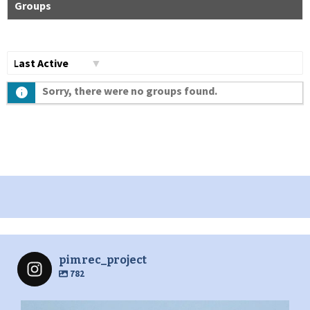
Groups
Сортувати
Sorry, there were no groups found.
по:
pimrec_project
782