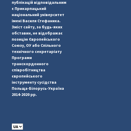
публікацій відповідальним
є Прикарпацький
національний університет
імені Василя Стефаника.
Зміст сайту, за будь-яких
обставин, не відображає
позицію Європейського
Союзу, ОУ або Спільного
...
#PipIvanToday
технічного секретаріату
Програми
pimrec_project
транскордонного
співробітництва
європейського
інструменту сусідства
Польща-Білорусь-Україна
2014-2020 рр.
C