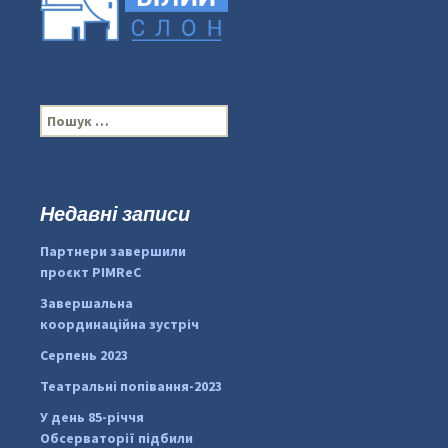
П
о
ш
у
к
Недавні записи
...
#PipIvanToday
:
Партнери завершили
pimrec_project
проєкт PIMReC
Завершальна
координаційна зустріч
Серпень 2023
Театральні попівання-2023
У день 85-річчя
Обсерваторії підбили