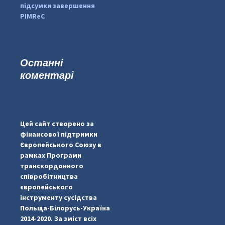
підсумки завершення
PIMReC
Останні
коментарі
...
#PipIvanToday
pimrec_project
Цей сайт створено за
фінансової підтримки
Європейського Союзу в
рамках Програми
транскордонного
співробітництва
європейського
інструменту сусідства
Польща-Білорусь-Україна
2014-2020. За зміст всіх