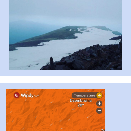
...
#PipIvanToday
pimrec_project