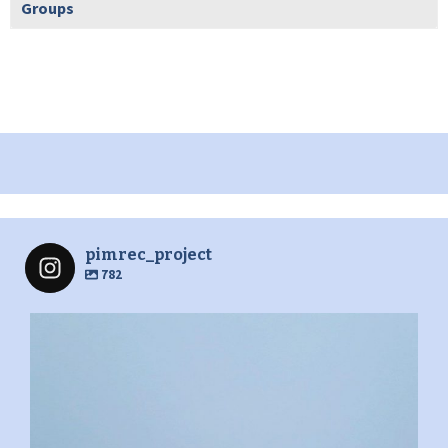
Groups
pimrec_project
782
pimrec_project