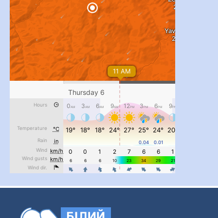
...
#PipIvanToday
pimrec_project