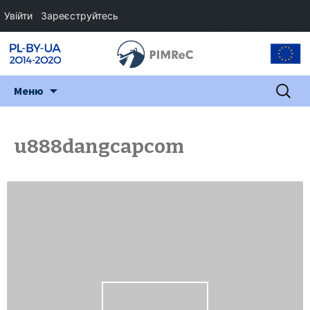
Увійти
Зареєструйтесь
Перейти
Пошук:
Меню
до
змісту
u888dangcapcom