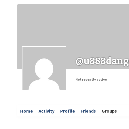
Заходи
Корисні матеріали
ЗМІ про PIMReC
@u888dang
Not recently active
Home
Activity
Profile
Friends
Groups