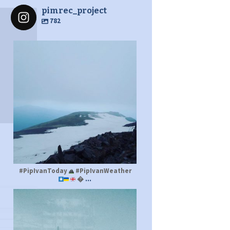
pimrec_project
782
pimrec_project
#PipIvanToday
#PipIvanWeather
...

pimrec_project