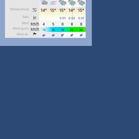
#PipIvanToday
#PipIvanWeather
...

pimrec_project
#PipIvanToday
#PipIvanWeather
...

pimrec_project