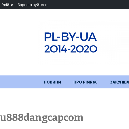
Увійти
Зареєструйтесь
Перейти
НОВИНИ
ПРО PIMReC
ЗАКУПІВЛ
до
змісту
Мета проєкту
Партнери
u888dangcapcom
Хід проекту