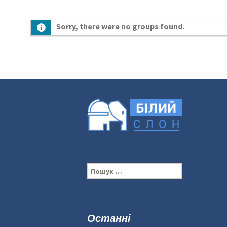
Sorry, there were no groups found.
П
о
ш
у
к
Останні
: