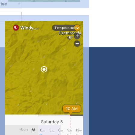
ти
#PipIvanToday
#PipIvanWeather
...

pimrec_project