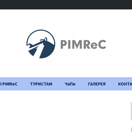
І PIMReC
ТУРИСТАМ
ЧаПи
ГАЛЕРЕЯ
КОНТ
Правила відвідування
Щоденник
будівництва
Важлива інформація