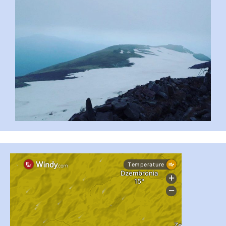
...
#PipIvanToday
pimrec_project