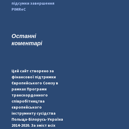
підсумки завершення
PIMReC
Останні
коментарі
...
#PipIvanToday
pimrec_project
Цей сайт створено за
фінансової підтримки
Європейського Союзу в
рамках Програми
транскордонного
співробітництва
європейського
інструменту сусідства
Польща-Білорусь-Україна
2014-2020. За зміст всіх