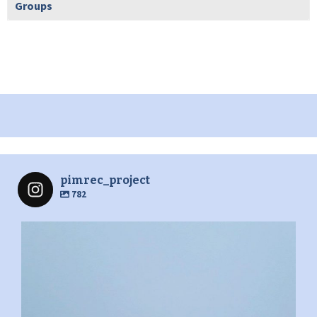
Groups
pimrec_project
782
pimrec_project