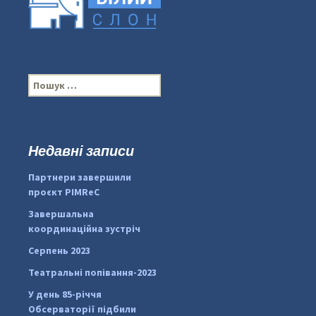
П
о
ш
у
к
Недавні записи
...
#PipIvanToday
:
Партнери завершили
pimrec_project
проєкт PIMReC
Завершальна
координаційна зустріч
Серпень 2023
Театральні попівання-2023
У день 85-річчя
Обсерваторії підбили