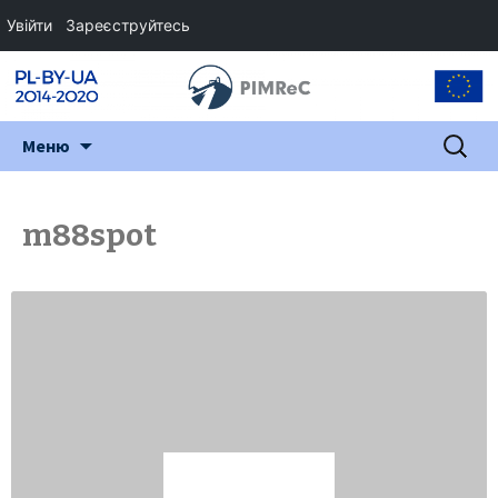
Увійти
Зареєструйтесь
Перейти
Пошук:
Меню
до
змісту
m88spot