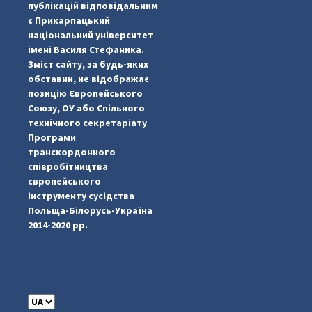
публікацій відповідальним
є Прикарпацький
національний університет
імені Василя Стефаника.
Зміст сайту, за будь-яких
обставин, не відображає
позицію Європейського
Союзу, ОУ або Спільного
...
#PipIvanToday
технічного секретаріату
Програми
pimrec_project
транскордонного
співробітництва
європейського
інструменту сусідства
Польща-Білорусь-Україна
2014-2020 рр.
C