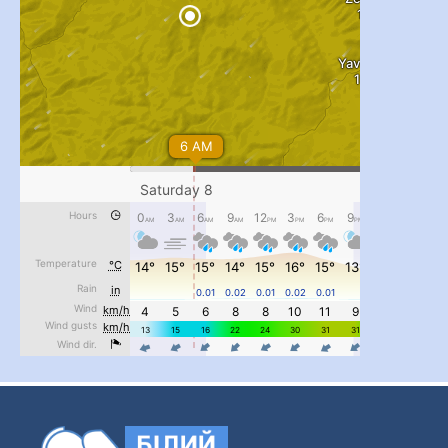
...
#PipIvanToday
pimrec_project