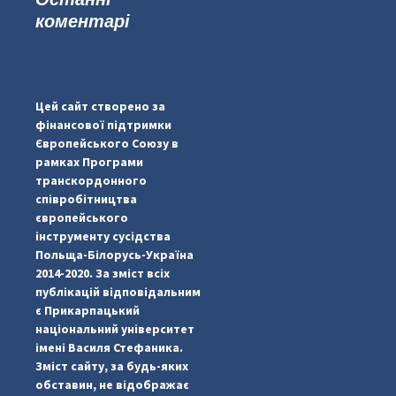
коментарі
#PipIvanToday
#PipIvanWeather
Цей сайт створено за
...

фінансової підтримки
Європейського Союзу в
pimrec_project
рамках Програми
транскордонного
співробітництва
європейського
інструменту сусідства
Польща-Білорусь-Україна
2014-2020. За зміст всіх
публікацій відповідальним
є Прикарпацький
національний університет
імені Василя Стефаника.
Зміст сайту, за будь-яких
обставин, не відображає