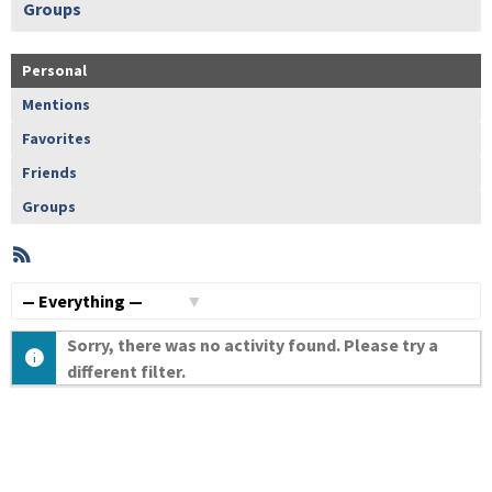
Groups
Personal
Mentions
Favorites
Friends
Groups
RSS
Member
Activities
Show:
Sorry, there was no activity found. Please try a
different filter.