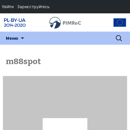
Увійти
Зареєструйтесь
Перейти
Пошук:
Меню
до
змісту
m88spot