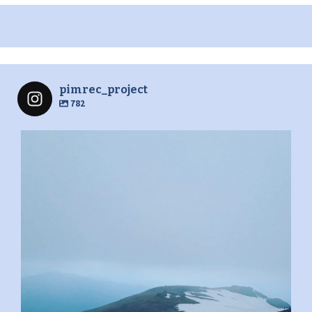
pimrec_project
782
pimrec_project