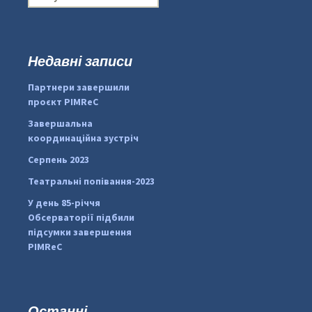
о
ш
у
к
Недавні записи
:
#PipIvanToday
#PipIvanWeather
Партнери завершили
...

проєкт PIMReC
pimrec_project
Завершальна
координаційна зустріч
Серпень 2023
Театральні попівання-2023
У день 85-річчя
Обсерваторії підбили
підсумки завершення
PIMReC
Останні