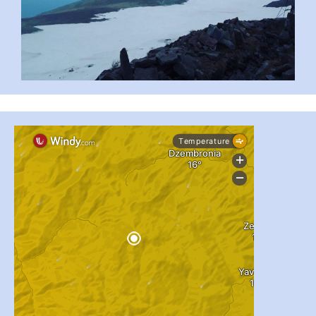
#PipIvanToday
#PipIvanWeather
...

pimrec_project