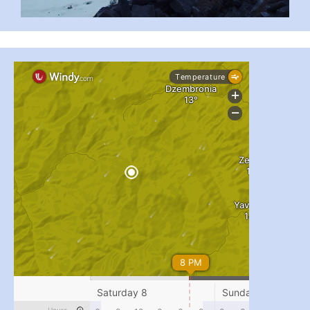
...
#PipIvanToday
pimrec_project