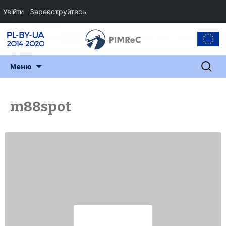
Увійти
Зареєструйтесь
Перейти
Пошук:
Меню
до
змісту
m88spot