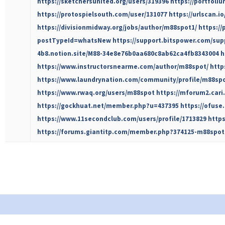
https://sketchersunited.org/users/319396
https://portfol
https://protospielsouth.com/user/131077
https://urlscan.i
https://divisionmidway.org/jobs/author/m88spot1/
https:/
postTypeId=whatsNew
https://support.bitspower.com/su
4b8.notion.site/M88-34e8e76b0aa680c8ab62ca4fb8343004
h
https://www.instructorsnearme.com/author/m88spot/
http
https://www.laundrynation.com/community/profile/m88spo
https://www.rwaq.org/users/m88spot
https://mforum2.ca
https://gockhuat.net/member.php?u=437395
https://ofus
https://www.11secondclub.com/users/profile/1713829
http
https://forums.giantitp.com/member.php?374125-m88spot