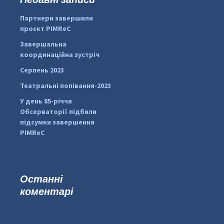
:
Партнери завершили
pimrec_project
проєкт PIMReC
Завершальна
координаційна зустріч
Серпень 2023
Театральні попівання-2023
У день 85-річчя
Обсерваторії підбили
підсумки завершення
PIMReC
Останні
коментарі
...
#PipIvanToday