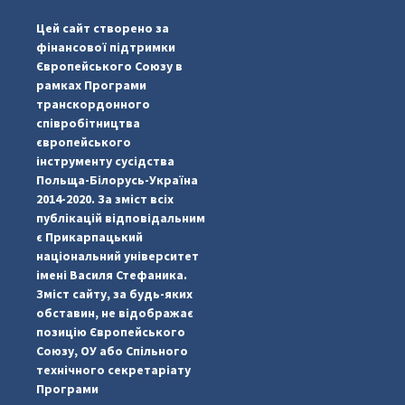
pimrec_project
Цей сайт створено за
фінансової підтримки
Європейського Союзу в
рамках Програми
транскордонного
співробітництва
європейського
інструменту сусідства
Польща-Білорусь-Україна
2014-2020. За зміст всіх
публікацій відповідальним
є Прикарпацький
національний університет
імені Василя Стефаника.
Зміст сайту, за будь-яких
обставин, не відображає
позицію Європейського
Союзу, ОУ або Спільного
...
#PipIvanToday
технічного секретаріату
Програми
pimrec_project