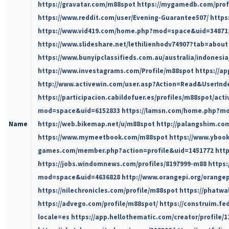
https://gravatar.com/m88spot
https://mygamedb.com/prof
https://www.reddit.com/user/Evening-Guarantee507/
https
https://www.vid419.com/home.php?mod=space&uid=34871
https://www.slideshare.net/lethilienhodv74907?tab=about
https://www.bunyipclassifieds.com.au/australia/indones
https://www.investagrams.com/Profile/m88spot
https://a
http://www.activewin.com/user.asp?Action=Read&UserIn
https://participacion.cabildofuer.es/profiles/m88spot/acti
mod=space&uid=6152833
https://lamsn.com/home.php?m
Name
https://web.bikemap.net/u/m88spot
http://palangshim.co
https://www.mymeetbook.com/m88spot
https://www.yboo
games.com/member.php?action=profile&uid=1451772
htt
https://jobs.windomnews.com/profiles/8197999-m88
https
mod=space&uid=4636828
http://www.orangepi.org/orang
https://nilechronicles.com/profile/m88spot
https://phatw
https://advego.com/profile/m88spot/
https://construim.fed
locale=es
https://app.hellothematic.com/creator/profile/1