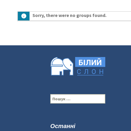
Sorry, there were no groups found.
П
о
ш
у
к
Останні
: