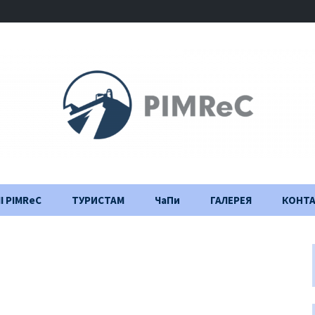
І PIMReC
ТУРИСТАМ
ЧаПи
ГАЛЕРЕЯ
КОНТ
Правила відвідування
Щоденник
будівництва
Важлива інформація