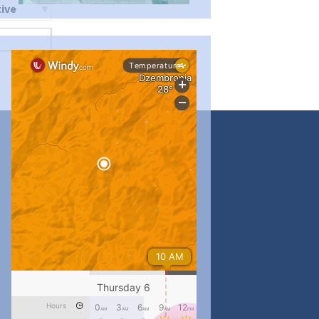
ти
...
#PipIvanToday
pimrec_project
...
#PipIvanToday