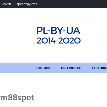
Увійти
Зареєструйтесь
Перейти
НОВИНИ
ПРО PIMReC
ЗАКУПІВЛ
до
змісту
Мета проєкту
Партнери
m88spot
Хід проекту