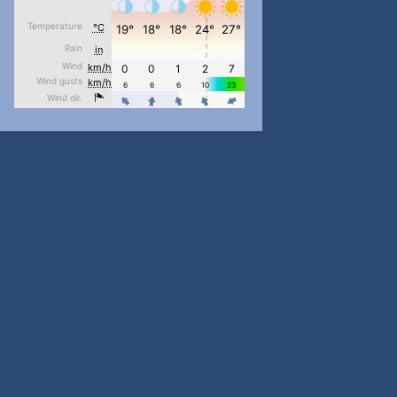
pimrec_project
...
#PipIvanToday
pimrec_project