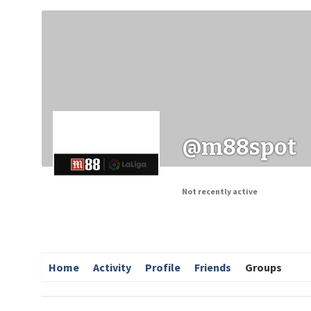
Заходи
Корисні матеріали
ЗМІ про PIMReC
@m88spot
Not recently active
Home
Activity
Profile
Friends
Groups