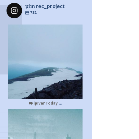
pimrec_project
782
pimrec_project
...
#PipIvanToday
pimrec_project