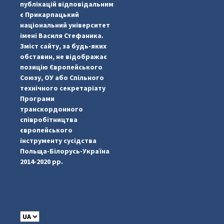
публікацій відповідальним
є Прикарпацький
національний університет
імені Василя Стефаника.
Зміст сайту, за будь-яких
обставин, не відображає
позицію Європейського
Союзу, ОУ або Спільного
...
#PipIvanToday
технічного секретаріату
Програми
pimrec_project
транскордонного
співробітництва
європейського
інструменту сусідства
Польща-Білорусь-Україна
2014-2020 рр.
C