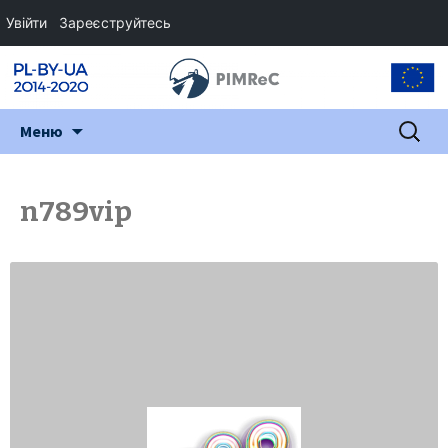
Увійти
Зареєструйтесь
Перейти
Пошук:
Меню
до
змісту
n789vip