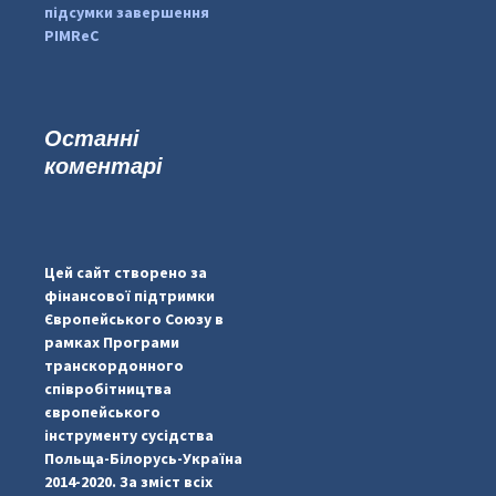
підсумки завершення
PIMReC
Останні
коментарі
...
#PipIvanToday
pimrec_project
Цей сайт створено за
фінансової підтримки
Європейського Союзу в
рамках Програми
транскордонного
співробітництва
європейського
інструменту сусідства
Польща-Білорусь-Україна
2014-2020. За зміст всіх