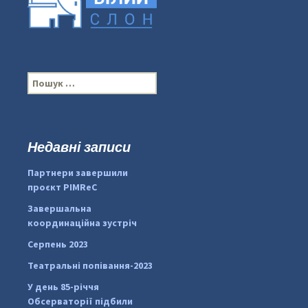
П
о
ш
у
к
Недавні записи
...
#PipIvanToday
:
Партнери завершили
pimrec_project
проєкт PIMReC
Завершальна
координаційна зустріч
Серпень 2023
Театральні попівання-2023
У день 85-річчя
Обсерваторії підбили