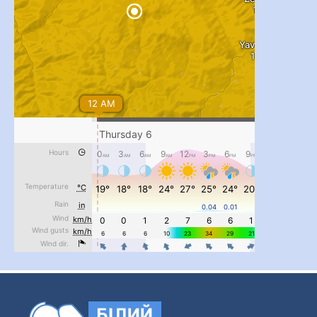
...
#PipIvanToday
pimrec_project