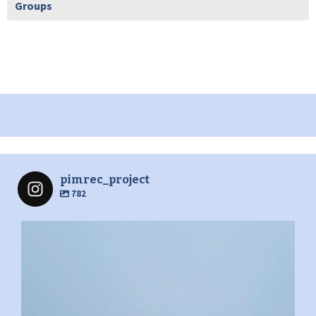
Groups
pimrec_project
782
pimrec_project