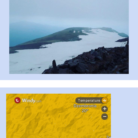
...
#PipIvanToday
pimrec_project