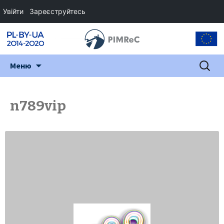
Увійти
Зареєструйтесь
Перейти
Пошук:
Меню
до
змісту
n789vip