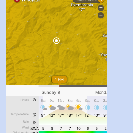
#PipIvanToday
#PipIvanWeather
...

pimrec_project