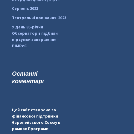
Серпень 2023
Театральні попівання-2023
У день 85-річчя
Обсерваторії підбили
підсумки завершення
PIMReC
Останні
коментарі
#PipIvanToday
#PipIvanWeather
Цей сайт створено за
...

фінансової підтримки
Європейського Союзу в
pimrec_project
рамках Програми