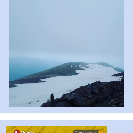
pimrec_project
#PipIvanToday
#PipIvanWeather
...

pimrec_project