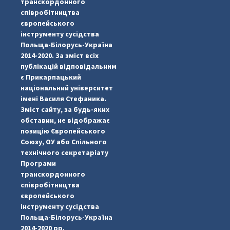
транскордонного
співробітництва
європейського
інструменту сусідства
Польща-Білорусь-Україна
2014-2020. За зміст всіх
публікацій відповідальним
є Прикарпацький
національний університет
імені Василя Стефаника.
Зміст сайту, за будь-яких
обставин, не відображає
позицію Європейського
Союзу, ОУ або Спільного
технічного секретаріату
Програми
транскордонного
#PipIvanToday
#PipIvanWeather
...

співробітництва
європейського
pimrec_project
інструменту сусідства
Польща-Білорусь-Україна
2014-2020 рр.