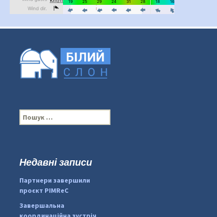
П
о
ш
у
к
Недавні записи
:
#PipIvanToday
#PipIvanWeather
Партнери завершили
...

проєкт PIMReC
pimrec_project
Завершальна
координаційна зустріч