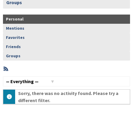
Groups
Personal
Mentions
Favorites
Friends
Groups
RSS
Member
Activities
Show:
Sorry, there was no activity found. Please try a
different filter.