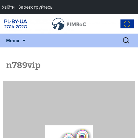
Увійти
Зареєструйтесь
Перейти
Пошук:
Меню
до
змісту
n789vip