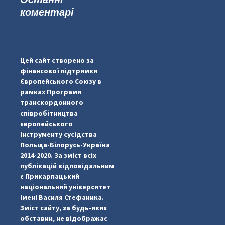
коментарі
...
#PipIvanToday
pimrec_project
Цей сайт створено за
фінансової підтримки
Європейського Союзу в
рамках Програми
транскордонного
співробітництва
європейського
інструменту сусідства
Польща-Білорусь-Україна
2014-2020. За зміст всіх
публікацій відповідальним
є Прикарпацький
національний університет
імені Василя Стефаника.
Зміст сайту, за будь-яких
обставин, не відображає