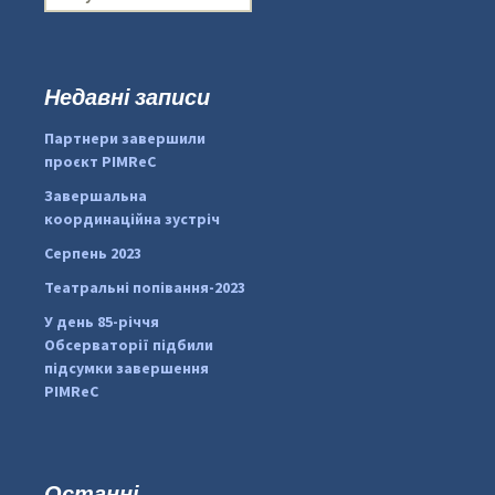
о
ш
у
к
Недавні записи
...
#PipIvanToday
:
Партнери завершили
pimrec_project
проєкт PIMReC
Завершальна
координаційна зустріч
Серпень 2023
Театральні попівання-2023
У день 85-річчя
Обсерваторії підбили
підсумки завершення
PIMReC
Останні