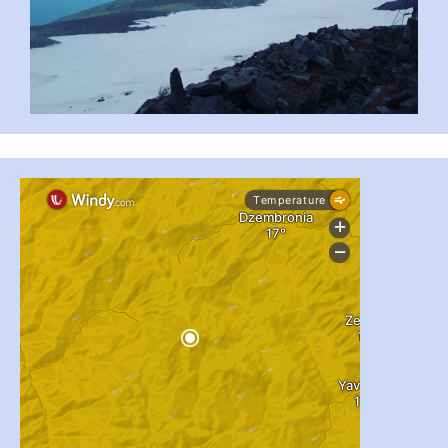
...
#PipIvanToday
pimrec_project