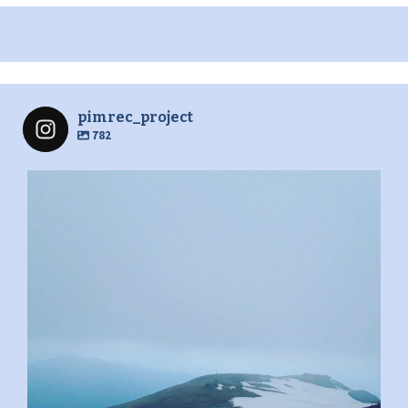
pimrec_project
782
pimrec_project