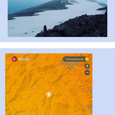
...
#PipIvanToday
pimrec_project