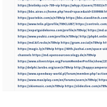
https://biolinky.co/n-789-vip
https://whyp.it/users/75933/n7
https://bbs.airav.cc/home.php?mod=space&uid=3309986
h
https://pastebin.com/u/n789vip
https://bbs.xiaoditech.
https://www.telix.pl/profile/789CLUB7/
https://controlc.co
https://expatguidekorea.com/profile/n789vip/
https://md.u
https://www.youbiz.com/profile/n789vip/
http://phpbt.onli
https://md.kif.rocks/n789vip
https://gram.social/n789vip
ht
https://magic.ly/n789vip
https://40th.jiuzhai.com/space-ui
channels
https://md.opensourceecology.de/n789vip
https://www.silverstripe.org/ForumMemberProfile/show/23
http://delphi.larsbo.org/user/n789vip
http://happycampersm
https://www.speedway-world.pl/forum/member.php?action
https://www.max2play.com/en/forums/users/n789vip/
https
https://skiomusic.com/n789vip
https://slideslive.com/n78