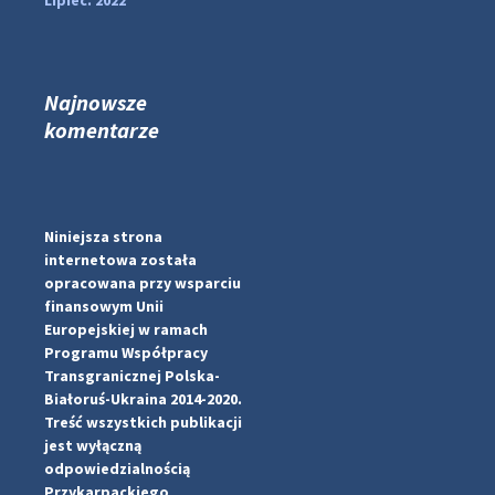
Lipiec. 2022
Najnowsze
komentarze
...
#PipIvanToday
pimrec_project
Niniejsza strona
internetowa została
opracowana przy wsparciu
finansowym Unii
Europejskiej w ramach
Programu Współpracy
Transgranicznej Polska-
Białoruś-Ukraina 2014-2020.
Treść wszystkich publikacji
jest wyłączną
odpowiedzialnością
Przykarpackiego