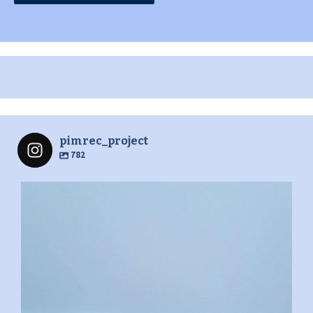
pimrec_project
782
pimrec_project