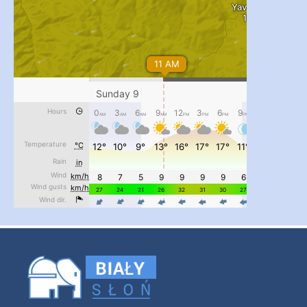
...
#PipIvanToday
pimrec_project