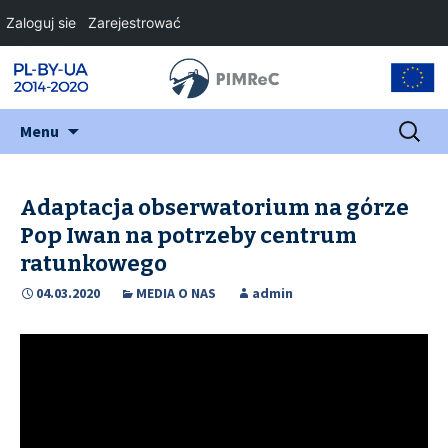
Zaloguj sie
Zarejestrować
Przejdź
Szukaj:
Menu
do
treści
Adaptacja obserwatorium na górze
Pop Iwan na potrzeby centrum
ratunkowego
04.03.2020
MEDIA O NAS
admin