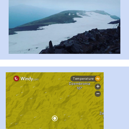
...
#PipIvanToday
pimrec_project