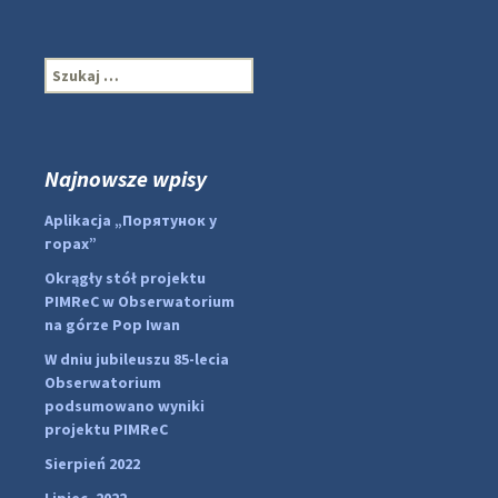
S
z
u
k
a
Najnowsze wpisy
...
#PipIvanToday
j
:
Aplikacja „Порятунок у
pimrec_project
горах”
Okrągły stół projektu
PIMReC w Obserwatorium
na górze Pop Iwan
W dniu jubileuszu 85-lecia
Obserwatorium
podsumowano wyniki
projektu PIMReC
Sierpień 2022