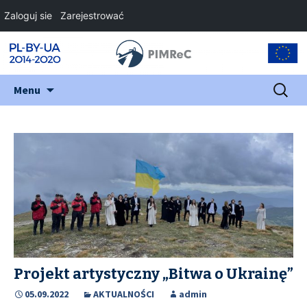
Zaloguj sie
Zarejestrować
Przejdź
Szukaj:
Menu
do
treści
Projekt artystyczny „Bitwa o Ukrainę”
05.09.2022
AKTUALNOŚCI
admin