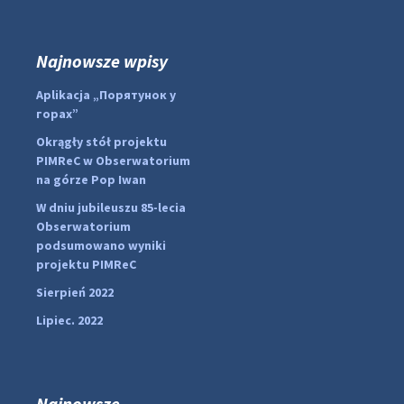
u
k
a
Najnowsze wpisy
j
:
#PipIvanToday
#PipIvanWeather
Aplikacja „Порятунок у
...

горах”
pimrec_project
Okrągły stół projektu
PIMReC w Obserwatorium
na górze Pop Iwan
W dniu jubileuszu 85-lecia
Obserwatorium
podsumowano wyniki
projektu PIMReC
Sierpień 2022
Lipiec. 2022
Najnowsze