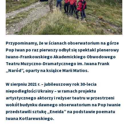
Przypominamy, że w ścianach obserwatorium na górze
Pop Iwan po raz pierwszy odbył się spektakl plenerowy
Iwano-Frankowskiego Akademickiego Obwodowego
Teatru Muzyczno-Dramatycznego im. Iwana Frank
„Naród”, oparty na książce Marii Matios.
W sierpniu 2021 r. –
jubileuszowy rok 30-lecia
niepodległości Ukrainy
– w ramach projektu
artystycznego aktorzy i reżyser teatru w przestrzeni
wokół budynku dawnego obserwatorium na Pop Iwanie
przedstawili sztukę
„Eneida” na podstawie poematu
Iwana Kotlarewskiego.