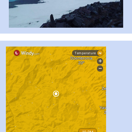
#PipIvanToday
#PipIvanWeather
...

pimrec_project