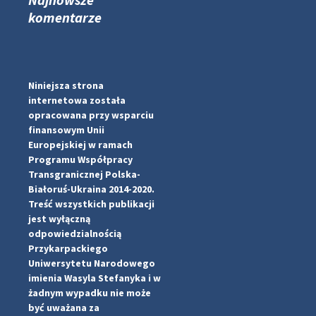
komentarze
#PipIvanToday
#PipIvanWeather
...

Niniejsza strona
internetowa została
pimrec_project
opracowana przy wsparciu
finansowym Unii
Europejskiej w ramach
Programu Współpracy
Transgranicznej Polska-
Białoruś-Ukraina 2014-2020.
Treść wszystkich publikacji
jest wyłączną
odpowiedzialnością
Przykarpackiego
Uniwersytetu Narodowego
imienia Wasyla Stefanyka i w
żadnym wypadku nie może
być uważana za