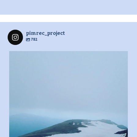
pimrec_project
782
pimrec_project