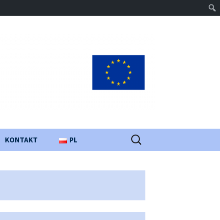
Szukaj:
KONTAKT
PL
UA
EN