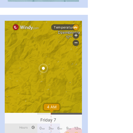
#PipIvanToday
#PipIvanWeather
...

pimrec_project