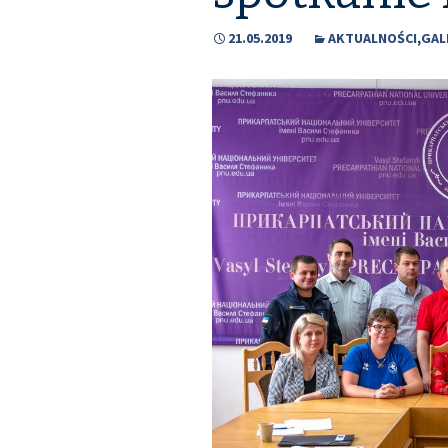
Wydarzenia
21.05.2019
AKTUALNOŚCI
,
GAL
Do pobrania
Media o PIMReC