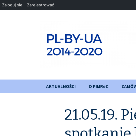
Zaloguj sie
Zarejestrować
Przejdź
AKTUALNOŚCI
O PIMReC
ZAMÓW
do
treści
Cel projektu
21.05.19. P
Partnerzy
Etapy realizacji
spotkanie