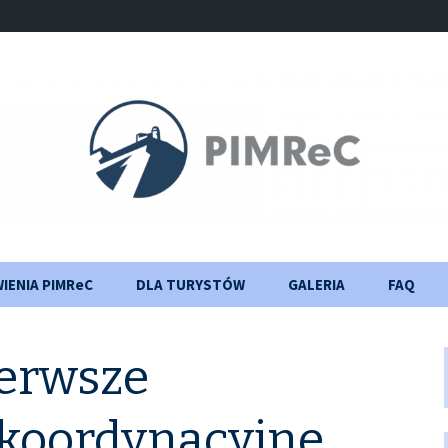
IENIA PIMReC
DLA TURYSTÓW
GALERIA
FAQ
Zasady
Dziennik budownictwa
bezpieczeństwa
ierwsze
Ważna informacja
 koordynacyjne