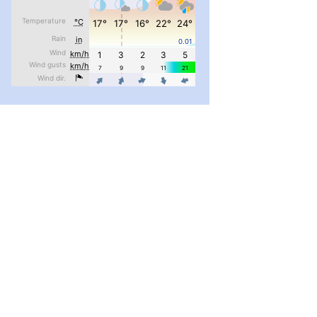
#PipIvanToday
#PipIvanWeather
...

pimrec_project
#PipIvanToday
#PipIvanWeather
...

pimrec_project