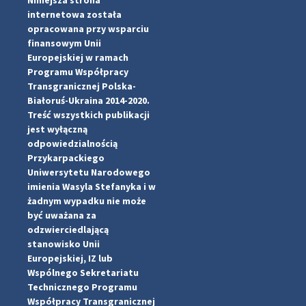
internetowa została
pimrec_project
opracowana przy wsparciu
finansowym Unii
Europejskiej w ramach
Programu Współpracy
Transgranicznej Polska-
Białoruś-Ukraina 2014-2020.
Treść wszystkich publikacji
jest wyłączną
odpowiedzialnością
Przykarpackiego
Uniwersytetu Narodowego
imienia Wasyla Stefanyka i w
żadnym wypadku nie może
być uważana za
odzwierciedlającą
stanowisko Unii
Europejskiej, IZ lub
Wspólnego Sekretariatu
#PipIvanToday
#PipIvanWeather
Technicznego Programu
...

Współpracy Transgranicznej