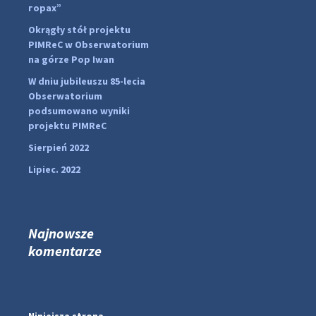
...

горах”
Okrągły stół projektu
pimrec_project
PIMReC w Obserwatorium
na górze Pop Iwan
W dniu jubileuszu 85-lecia
Obserwatorium
podsumowano wyniki
projektu PIMReC
Sierpień 2022
Lipiec. 2022
Najnowsze
komentarze
#PipIvanToday
#PipIvanWeather
...

Niniejsza strona