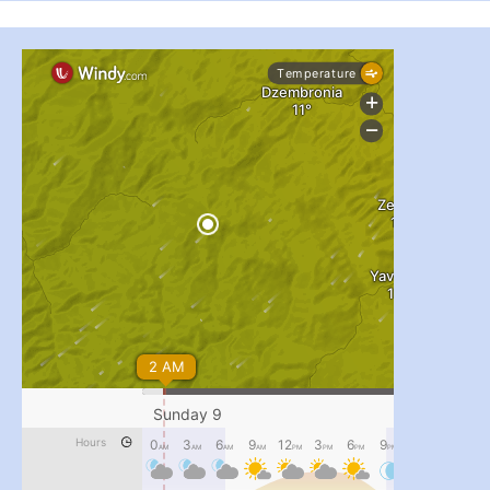
#PipIvanToday
#PipIvanWeather
...

pimrec_project
#PipIvanToday
#PipIvanWeather