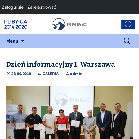
Zaloguj sie
Zarejestrować
Przejdź
Szukaj:
Menu
do
treści
Dzień informacyjny 1. Warszawa
28.06.2019
GALERIA
admin