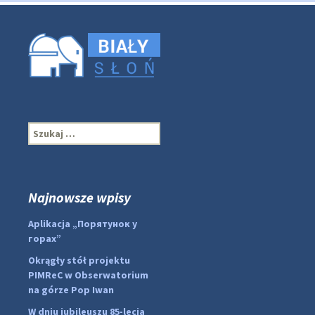
S
z
u
k
a
Najnowsze wpisy
j
:
#PipIvanToday
#PipIvanWeather
Aplikacja „Порятунок у
...

горах”
Okrągły stół projektu
pimrec_project
PIMReC w Obserwatorium
na górze Pop Iwan
W dniu jubileuszu 85-lecia