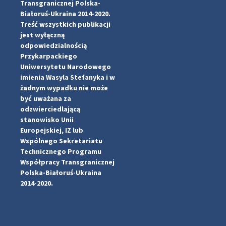
Transgranicznej Polska-
Białoruś-Ukraina 2014-2020.
Treść wszystkich publikacji
jest wyłączną
odpowiedzialnością
Przykarpackiego
Uniwersytetu Narodowego
imienia Wasyla Stefanyka i w
żadnym wypadku nie może
być uważana za
odzwierciedlającą
stanowisko Unii
Europejskiej, IZ lub
Wspólnego Sekretariatu
#PipIvanToday
#PipIvanWeather
Technicznego Programu
...

Współpracy Transgranicznej
Polska-Białoruś-Ukraina
pimrec_project
2014-2020.