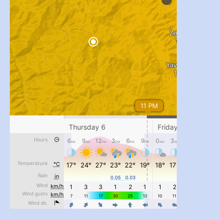
#PipIvanToday
#PipIvanWeather
...

pimrec_project