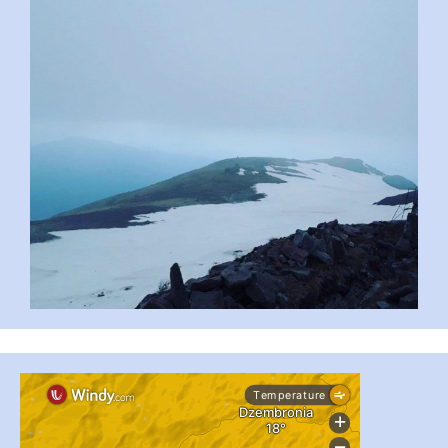
#PipIvanToday
#PipIvanWeather
...

pimrec_project