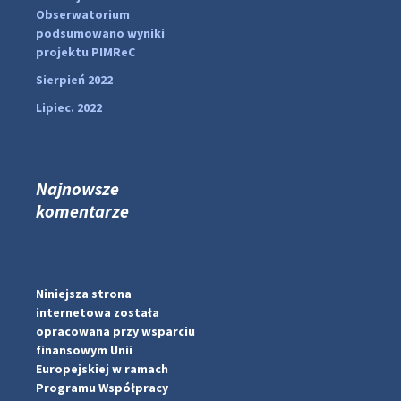
Obserwatorium
podsumowano wyniki
projektu PIMReC
Sierpień 2022
Lipiec. 2022
Najnowsze
komentarze
#PipIvanToday
#PipIvanWeather
...

Niniejsza strona
internetowa została
pimrec_project
opracowana przy wsparciu
finansowym Unii
Europejskiej w ramach
Programu Współpracy