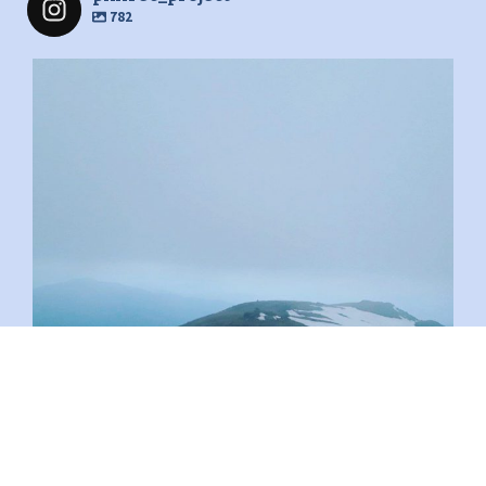
782
pimrec_project