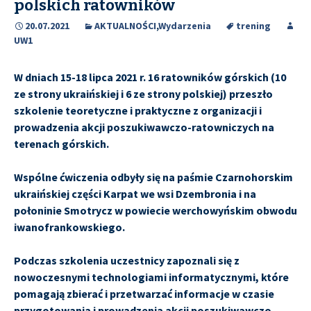
polskich ratowników
20.07.2021
AKTUALNOŚCI
,
Wydarzenia
trening
UW1
W dniach 15-18 lipca 2021 r. 16 ratowników górskich (10
ze strony ukraińskiej i 6 ze strony polskiej) przeszło
szkolenie teoretyczne i praktyczne z organizacji i
prowadzenia akcji poszukiwawczo-ratowniczych na
terenach górskich.
Wspólne ćwiczenia odbyły się na paśmie Czarnohorskim
ukraińskiej części Karpat we wsi Dzembronia i na
połoninie Smotrycz w powiecie werchowyńskim obwodu
iwanofrankowskiego.
Podczas szkolenia uczestnicy zapoznali się z
nowoczesnymi technologiami informatycznymi, które
pomagają zbierać i przetwarzać informacje w czasie
przygotowania i prowadzenia akcji poszukiwawczo-